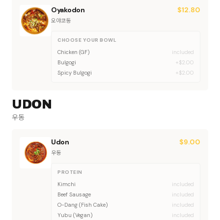
Oyakodon
$
12.80
오야코동
CHOOSE YOUR BOWL
Chicken (GF)
included
Bulgogi
+$2.00
Spicy Bulgogi
+$2.00
UDON
우동
Udon
$
9.00
우동
PROTEIN
Kimchi
included
Beef Sausage
included
O-Dang (Fish Cake)
included
Yubu (Vegan)
included