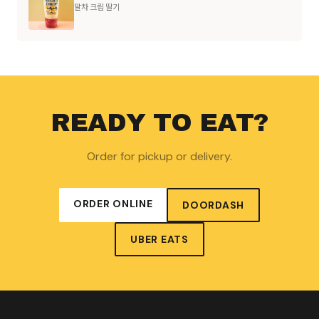
말차 크림 딸기
READY TO EAT?
Order for pickup or delivery.
ORDER ONLINE
DOORDASH
UBER EATS