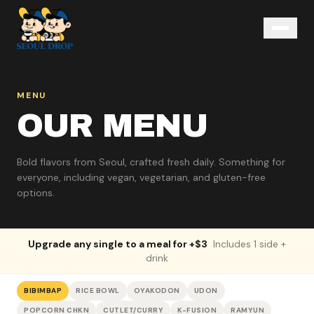
MENU
OUR MENU
Bold flavors from Seoul, crafted fresh daily. Something for
everyone, including vegan, vegetarian, and gluten-free
options.
Upgrade any single to a meal for +$3
Includes 1 side +
drink
BIBIMBAP
RICE BOWL
OYAKODON
UDON
POPCORN CHKN
CUTLET/CURRY
K-FUSION
RAMYUN