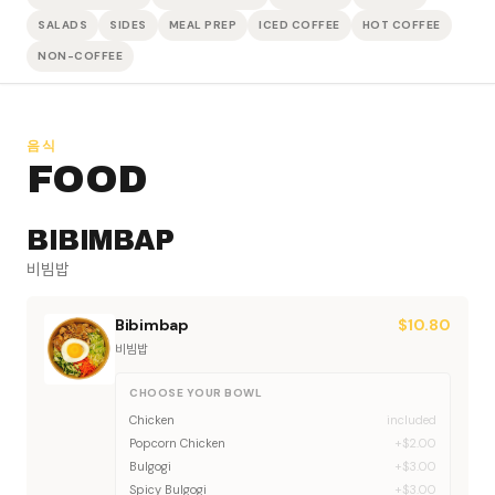
SALADS
SIDES
MEAL PREP
ICED COFFEE
HOT COFFEE
NON-COFFEE
음식
FOOD
BIBIMBAP
비빔밥
Bibimbap
$
10.80
비빔밥
CHOOSE YOUR BOWL
Chicken
included
Popcorn Chicken
+$2.00
Bulgogi
+$3.00
Spicy Bulgogi
+$3.00