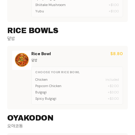
Shiitake Mushroom
+$1.00
Yubu
+$1.00
RICE BOWLS
덮밥
Rice Bowl
$
8.80
덮밥
CHOOSE YOUR RICE BOWL
Chicken
included
Popcorn Chicken
+$2.00
Bulgogi
+$3.00
Spicy Bulgogi
+$3.00
OYAKODON
오야코동