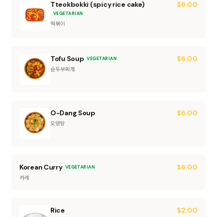
Tteokbokki (spicy rice cake)
$
6.00
VEGETARIAN
떡볶이
Tofu Soup
$
6.00
VEGETARIAN
순두부찌개
O-Dang Soup
$
6.00
오뎅탕
Korean Curry
$
6.00
VEGETARIAN
카레
Rice
$
2.00