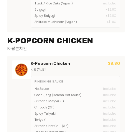
Tteok / Rice Cake (Vegan)
included
Bulgogi
+$2.80
Spicy Bulgogi
+$2.80
Shiitake Mushroom (Vegan)
+$1.80
K-POPCORN CHICKEN
K-팝콘치킨
K-Popcorn Chicken
$
8.80
K-팝콘치킨
FINISHING SAUCE
No Sauce
included
Gochujang (Korean Hot Sauce)
included
Sriracha Mayo (GF)
included
Chipotle (GF)
included
Spicy Teriyaki
included
Teriyaki
included
Sriracha Hot Chili (GF)
included