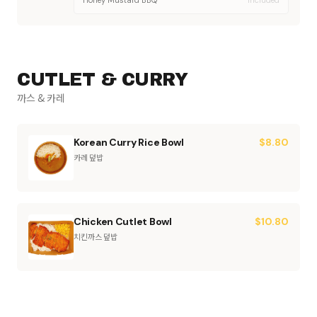
Honey Mustard BBQ
included
CUTLET & CURRY
까스 & 카레
Korean Curry Rice Bowl
$
8.80
카레 덮밥
Chicken Cutlet Bowl
$
10.80
치킨까스 덮밥