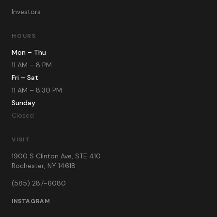
Investors
HOURS
Mon – Thu
11 AM – 8 PM
Fri – Sat
11 AM – 8:30 PM
Sunday
Closed
VISIT
1900 S Clinton Ave, STE 410
Rochester
,
NY
14618
(585) 287-6080
INSTAGRAM